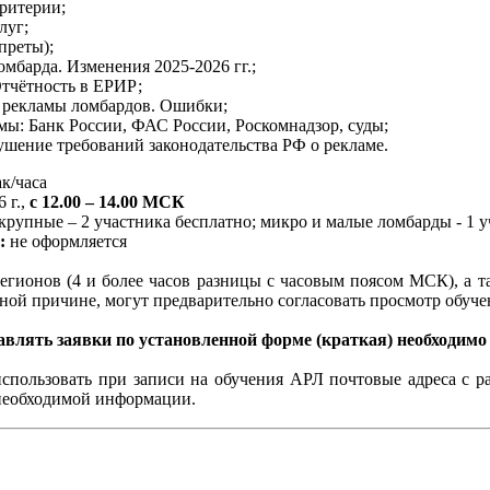
ритерии;
луг;
преты);
омбарда. Изменения 2025-2026 гг.;
тчётность в ЕРИР;
 рекламы ломбардов. Ошибки;
мы: Банк России, ФАС России, Роскомнадзор, суды;
ушение требований законодательства РФ о рекламе.
ак/часа
 г.,
с 12.00 – 14.00 МСК
крупные – 2 участника бесплатно; микро и малые ломбарды - 1 
я:
не оформляется
егионов (4 и более часов разницы с часовым поясом МСК), а т
ной причине, могут предварительно согласовать просмотр обучен
влять заявки по установленной форме (краткая) необходимо 
использовать при записи на обучения АРЛ почтовые адреса с 
 необходимой информации.