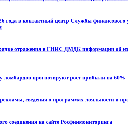
26 года в контактный центр Службы финансового 
н
рядке отражения в ГИИС ДМДК информации об и
ку ломбардов прогнозируют рост прибыли на 60%
 рекламы, сведения о программах лояльности и п
го соединения на сайте Росфинмониторинга