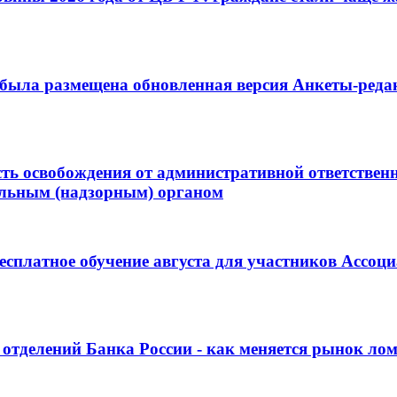
 была размещена обновленная версия Анкеты-редак
ть освобождения от административной ответственн
ольным (надзорным) органом
есплатное обучение августа для участников Ассоц
отделений Банка России - как меняется рынок лом