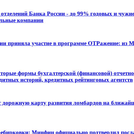
отделений Банка России - до 99% годовых и чужи
альные компании
ции приняла участие в программе ОТРажение: из
торые формы бухгалтерской (финансовой) отчетн
дитных историй, кредитных рейтинговых агентств
 дорожную карту развития ломбардов на ближайши
еребирковки: Минфин официально подтвердил посл