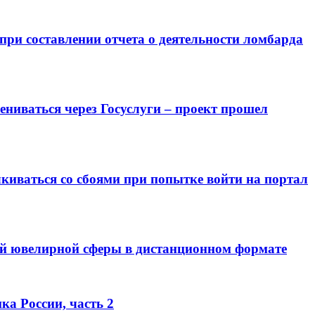
ри составлении отчета о деятельности ломбарда
иваться через Госуслуги – проект прошел
киваться со сбоями при попытке войти на портал
ий ювелирной сферы в дистанционном формате
ка России, часть 2