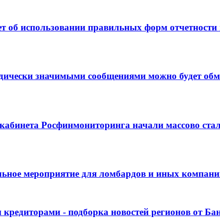
т об использовании правильных форм отчетности п
ически значимыми сообщениями можно будет обмен
кабинета Росфинмониторинга начали массово стал
льное мероприятие для ломбардов и иных компан
кредиторами - подборка новостей регионов от Бан