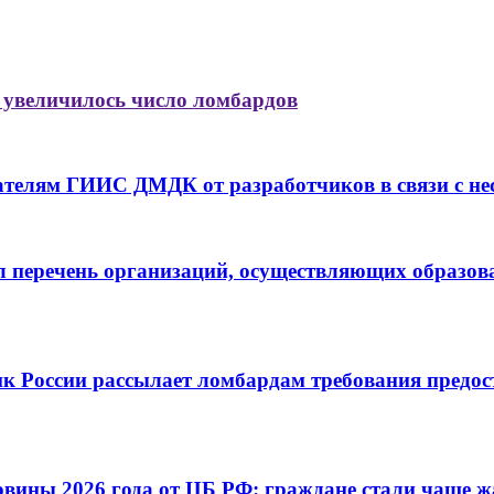
 увеличилось число ломбардов
ателям ГИИС ДМДК от разработчиков в связи с не
 перечень организаций, осуществляющих образова
к России рассылает ломбардам требования предос
вины 2026 года от ЦБ РФ: граждане стали чаще ж