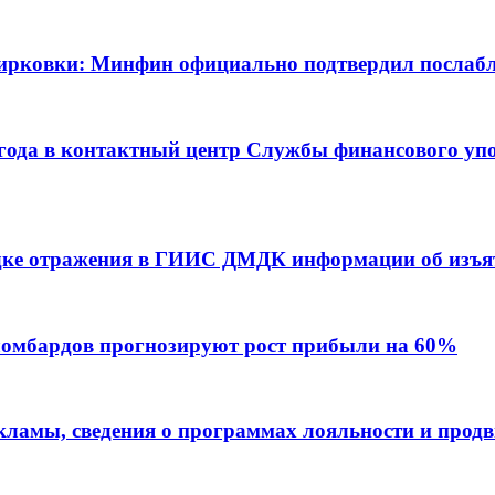
ебирковки: Минфин официально подтвердил послаб
 года в контактный центр Службы финансового уп
дке отражения в ГИИС ДМДК информации об изъя
ломбардов прогнозируют рост прибыли на 60%
екламы, сведения о программах лояльности и прод