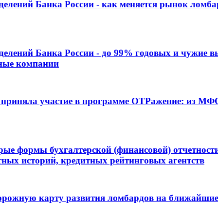
елений Банка России - как меняется рынок ломба
делений Банка России - до 99% годовых и чужие в
ьные компании
 приняла участие в программе ОТРажение: из МФ
ые формы бухгалтерской (финансовой) отчетност
тных историй, кредитных рейтинговых агентств
орожную карту развития ломбардов на ближайшие 5