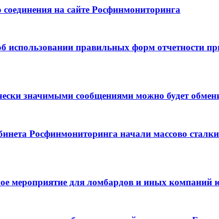
 соединения на сайте Росфинмониторинга
б использовании правильных форм отчетности при 
ески значимыми сообщениями можно будет обменив
бинета Росфинмониторинга начали массово сталкив
ное мероприятие для ломбардов и иных компаний