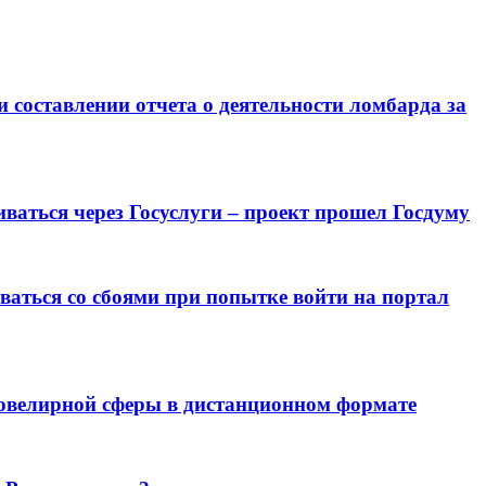
составлении отчета о деятельности ломбарда за
аться через Госуслуги – проект прошел Госдуму
аться со сбоями при попытке войти на портал
 ювелирной сферы в дистанционном формате