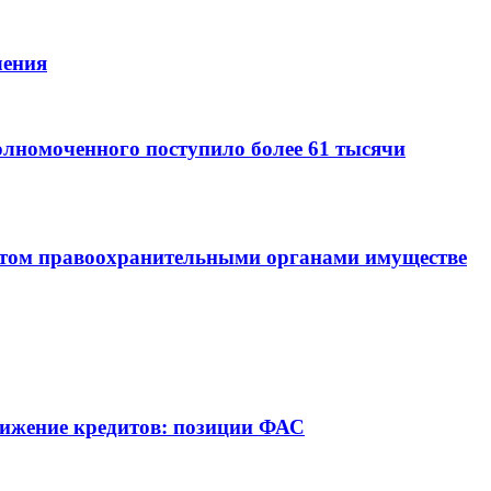
ления
олномоченного поступило более 61 тысячи
том правоохранительными органами имуществе
вижение кредитов: позиции ФАС