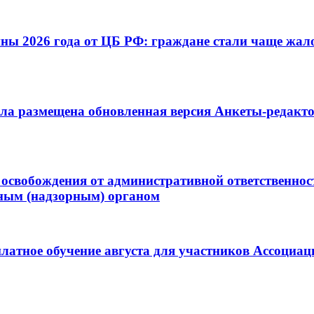
ны 2026 года от ЦБ РФ: граждане стали чаще жал
ла размещена обновленная версия Анкеты-редактор
освобождения от административной ответственнос
ным (надзорным) органом
латное обучение августа для участников Ассоциа