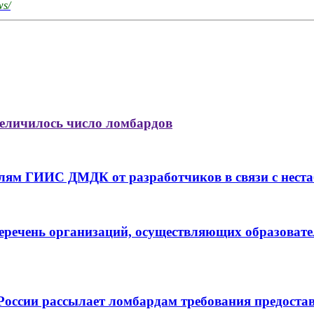
ws/
величилось число ломбардов
лям ГИИС ДМДК от разработчиков в связи с нест
речень организаций, осуществляющих образовате
России рассылает ломбардам требования предоста