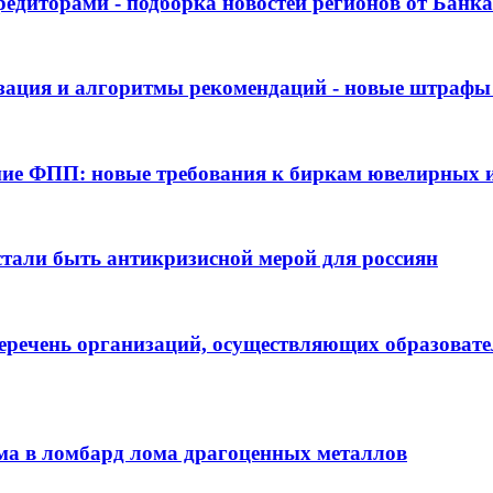
едиторами - подборка новостей регионов от Банка 
ация и алгоритмы рекомендаций - новые штрафы д
ие ФПП: новые требования к биркам ювелирных 
стали быть антикризисной мерой для россиян
речень организаций, осуществляющих образовате
а в ломбард лома драгоценных металлов