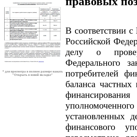
правовых по
В соответствии с
Российской Федер
делу о провер
Федерального з
потребителей фи
* для просмотра в полном размере нажать
"Открыть в новой вкладке"
баланса частных
финансирова
уполномоченно
установленных 
финансового уп