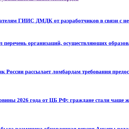
ателям ГИИС ДМДК от разработчиков в связи с не
 перечень организаций, осуществляющих образов
нк России рассылает ломбардам требования предо
овины 2026 года от ЦБ РФ: граждане стали чаще ж
 была размещена обновленная версия Анкеты-редак