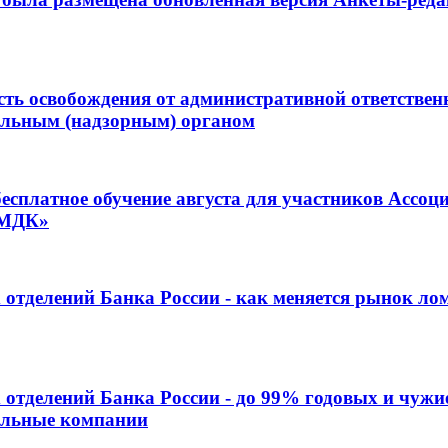
ть освобождения от административной ответствен
ольным (надзорным) органом
есплатное обучение августа для участников Ассоц
ДМДК»
отделений Банка России - как меняется рынок лом
отделений Банка России - до 99% годовых и чужи
гальные компании