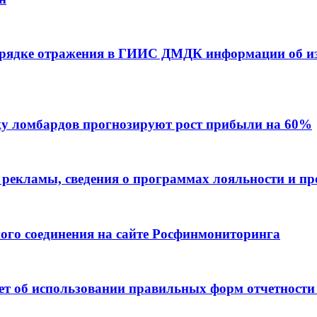
орядке отражения в ГИИС ДМДК информации об и
ку ломбардов прогнозируют рост прибыли на 60%
 рекламы, сведения о программах лояльности и п
ого соединения на сайте Росфинмониторинга
т об использовании правильных форм отчетности 