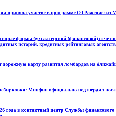
ции приняла участие в программе ОТРажение: из
торые формы бухгалтерской (финансовой) отчетн
едитных историй, кредитных рейтинговых агентств
 дорожную карту развития ломбардов на ближайши
перебирковки: Минфин официально подтвердил пос
26 года в контактный центр Службы финансового 
н