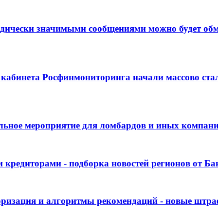
дически значимыми сообщениями можно будет обме
кабинета Росфинмониторинга начали массово стал
ельное мероприятие для ломбардов и иных компан
 кредиторами - подборка новостей регионов от Бан
ризация и алгоритмы рекомендаций - новые штраф