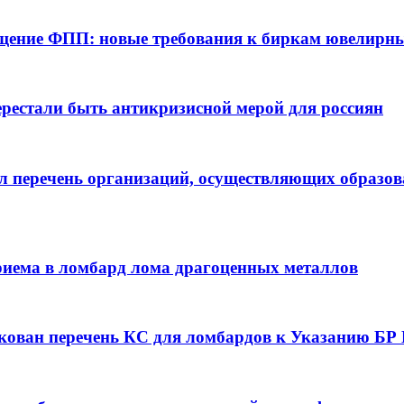
ение ФПП: новые требования к биркам ювелирны
ерестали быть антикризисной мерой для россиян
 перечень организаций, осуществляющих образов
иема в ломбард лома драгоценных металлов
кован перечень КС для ломбардов к Указанию БР