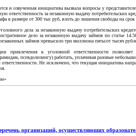
ются и озвученная инициатива вызвала вопросы у представител
ую ответственность за незаконную выдачу потребительских креди
фа в размере от 300 тыс руб, влоть до лишения свободы на срок д
 уголовного дела за незаконную выдачу потребительских кред
стративное дело за незаконную выдачу займов по статье 14.5
незаконных займов превысило три миллиона пятьсот тысяч рубл
ции привлечения к уголовной ответственности позволяет
амидам, псевдолизингу) работать, уплачивая разовые небольшие
 ответственности. Не исключено, что текущая инициатива напра
ия.
он»
речень организаций, осуществляющих образовате