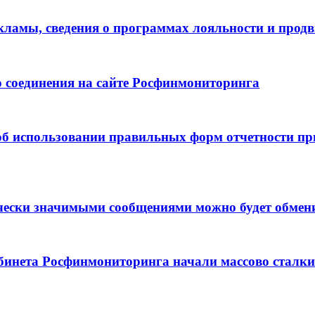
екламы, сведения о программах лояльности и прод
 соединения на сайте Росфинмониторинга
б использовании правильных форм отчетности при 
ески значимыми сообщениями можно будет обменив
бинета Росфинмониторинга начали массово сталкив