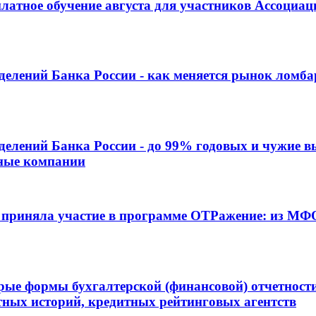
латное обучение августа для участников Ассоциа
елений Банка России - как меняется рынок ломба
делений Банка России - до 99% годовых и чужие в
ьные компании
 приняла участие в программе ОТРажение: из МФ
ые формы бухгалтерской (финансовой) отчетност
тных историй, кредитных рейтинговых агентств