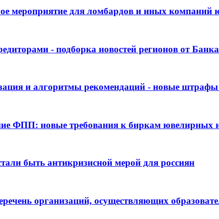
ное мероприятие для ломбардов и иных компаний
едиторами - подборка новостей регионов от Банка 
ация и алгоритмы рекомендаций - новые штрафы д
ие ФПП: новые требования к биркам ювелирных 
стали быть антикризисной мерой для россиян
речень организаций, осуществляющих образовате