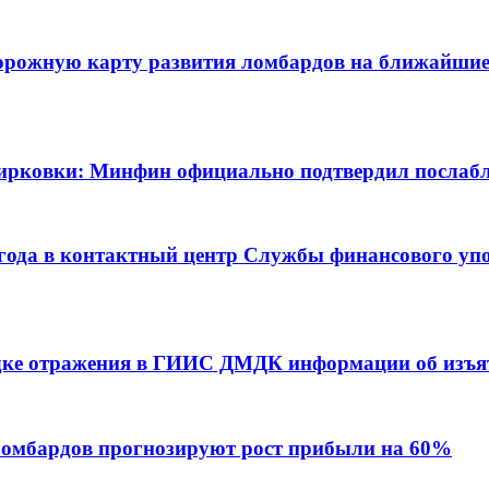
орожную карту развития ломбардов на ближайшие 5
ебирковки: Минфин официально подтвердил послаб
 года в контактный центр Службы финансового уп
дке отражения в ГИИС ДМДК информации об изъя
ломбардов прогнозируют рост прибыли на 60%