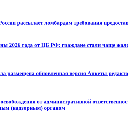
России рассылает ломбардам требования предоста
ны 2026 года от ЦБ РФ: граждане стали чаще жал
ла размещена обновленная версия Анкеты-редактор
освобождения от административной ответственнос
ным (надзорным) органом