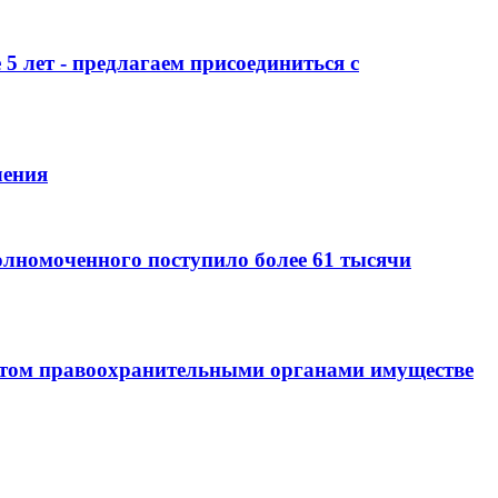
 лет - предлагаем присоединиться с
ления
олномоченного поступило более 61 тысячи
том правоохранительными органами имуществе