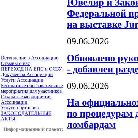
Ювелир и Закон
Федеральной пр
на выставке Ju
09.06.2026
Обновлено рук
Вступление в Ассоциацию
Отзывы о нас
- добавлен разд
ПЕРЕХОД НА ЕПС и ОСБУ
Документы Ассоциации
Услуги Ассоциации
09.06.2026
Бесплатные образовательные
мероприятия для участников
Открытые мероприятия
На официальном
Ассоциации
Услуги партнёров
по процедурам 
ЗАКОНОДАТЕЛЬНЫЕ
АКТЫ
ломбардам
Информационный плакат
: